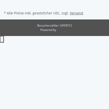
* Alle Preise inkl. gesetzlicher USt., zzgl.
Versand
Besucherzähler: 5459512
Powered by
JTL-Shop