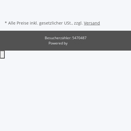
* Alle Preise inkl. gesetzlicher USt., zzgl.
Versand
Besucherzähler: 5470487
Powered by
JTL-Shop