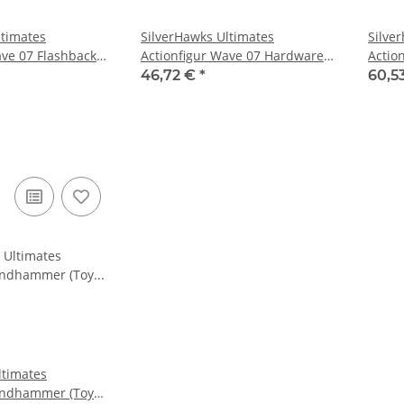
ltimates
SilverHawks Ultimates
Silve
ave 07 Flashback
Actionfigur Wave 07 Hardware
Actio
(Toon)
(Toon
46,72 €
*
60,5
ltimates
Windhammer (Toy