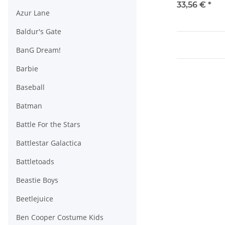
Version) 18 c
33,56 €
*
Azur Lane
Baldur's Gate
BanG Dream!
Barbie
Baseball
Batman
Battle For the Stars
Battlestar Galactica
Battletoads
Beastie Boys
Beetlejuice
Ben Cooper Costume Kids