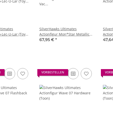
ltimates
SilverHawks Ultimates
Silve
-Lec-U-Lar (Toy
Actionfigur Mon*Star Metallic
Action
m
Vac Metal 18 cm
Versi
67,95 €
*
47,6
N
VORBESTELLEN
VORB