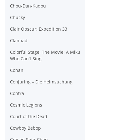
Chou-Dan-Kadou
Chucky
Clair Obscur: Expedition 33
Clannad
Colorful Stage! The Movie: A Miku
Who Can't Sing
Conan
Conjuring – Die Heimsuchung
Contra
Cosmic Legions
Court of the Dead
Cowboy Bebop
Crayon Shin-Chan