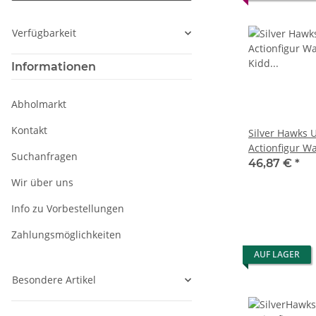
Verfügbarkeit
Informationen
Abholmarkt
Kontakt
Silver Hawks 
Actionfigur W
Suchanfragen
Kidd (Toy Chr
46,87 €
*
Wir über uns
Info zu Vorbestellungen
Zahlungsmöglichkeiten
AUF LAGER
Besondere Artikel