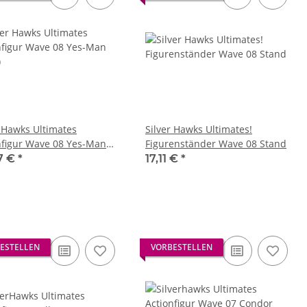
r Hawks Ultimates
Silver Hawks Ultimates!
nfigur Wave 08 Yes-Man
Figurenständer Wave 08 Stand
)
7 €
*
17,11 €
*
ESTELLEN
VORBESTELLEN