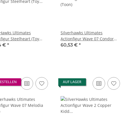
rHawks Ultimates
Silverhawks Ultimates
figur Steelheart (Toy
Actionfigur Wave 07 Condor
on) 18 cm
(Toon)
4 €
*
60,53 €
*
ESTELLEN
AUF LAGER