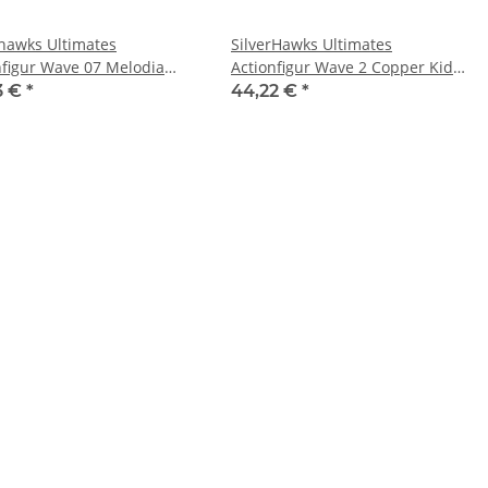
rhawks Ultimates
SilverHawks Ultimates
nfigur Wave 07 Melodia
Actionfigur Wave 2 Copper Kidd
)
(Cartoon Accurate) 18 cm
3 €
*
44,22 €
*