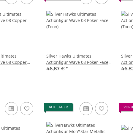
Ultimates
Silver Hawks Ultimates
Silve
ave 08 Copper
Actionfigur Wave 08 Poker-Face
Actio
ome)
(Toon)
(Toon
46,87 €
*
46,8
AUF LAGER
VORB