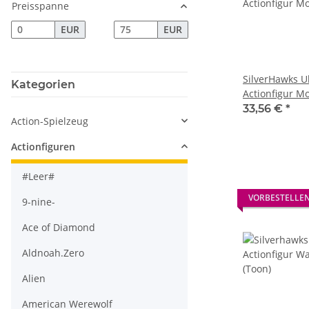
Preisspanne
EUR
EUR
SilverHawks U
Kategorien
Actionfigur Mo
Version) 18 c
33,56 €
*
Action-Spielzeug
Actionfiguren
#Leer#
VORBESTELLE
9-nine-
Ace of Diamond
Aldnoah.Zero
Alien
American Werewolf