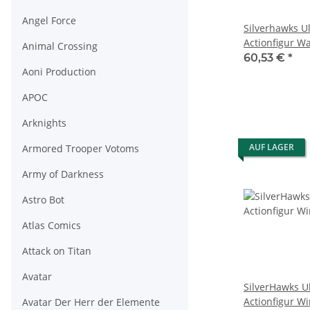
Angel Force
Silverhawks U
Actionfigur W
Animal Crossing
(Toon)
60,53 €
*
Aoni Production
APOC
Arknights
AUF LAGER
Armored Trooper Votoms
Army of Darkness
Astro Bot
Atlas Comics
Attack on Titan
Avatar
SilverHawks U
Actionfigur 
Avatar Der Herr der Elemente