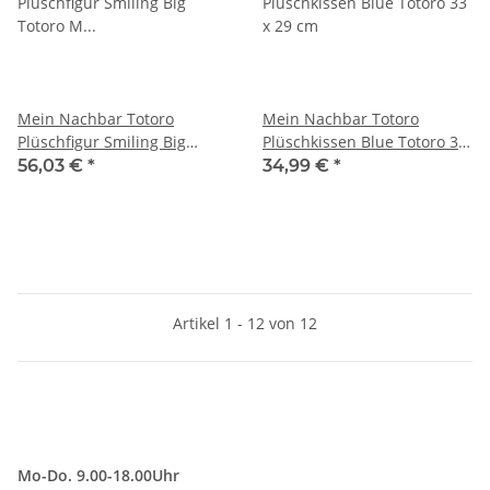
Mein Nachbar Totoro
Mein Nachbar Totoro
Plüschfigur Smiling Big
Plüschkissen Blue Totoro 33
Totoro M 28 cm
x 29 cm
56,03 €
*
34,99 €
*
Artikel 1 - 12 von 12
Mo-Do. 9.00-18.00Uhr