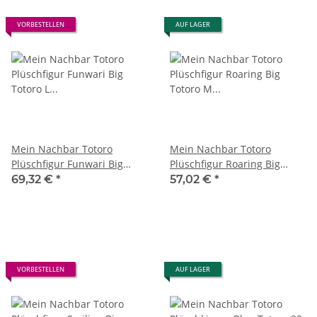
VORBESTELLEN
AUF LAGER
Mein Nachbar Totoro
Mein Nachbar Totoro
Plüschfigur Funwari Big
Plüschfigur Roaring Big
Totoro L 40 cm
Totoro M 29 cm
69,32 €
*
57,02 €
*
VORBESTELLEN
AUF LAGER