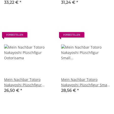
Totoro with leaf 21 cm
Medium Totoro with leaf 20
33,22 €
*
31,24 €
*
cm
VORBESTELLEN
VORBESTELLEN
Mein Nachbar Totoro
Mein Nachbar Totoro
Nakayoshi Plüschfigur
Nakayoshi Plüschfigur Small
Ootorisama
Totoro with leaf 19 cm
26,50 €
*
28,56 €
*