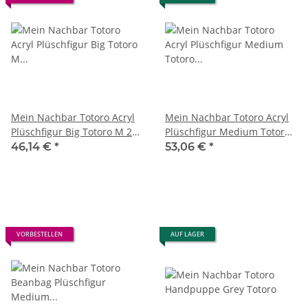
Mein Nachbar Totoro Acryl
Mein Nachbar Totoro Acryl
Plüschfigur Big Totoro M 26
Plüschfigur Medium Totoro
cm
M 24 cm
46,14 €
*
53,06 €
*
VORBESTELLEN
AUF LAGER