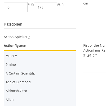
EUR
EUR
Kategorien
Action-Spielzeug
Fist of the No
Actionfiguren
Actionfigur R
91,91 €
*
#Leer#
9-nine-
A Certain Scientific
Ace of Diamond
Aldnoah.Zero
Alien