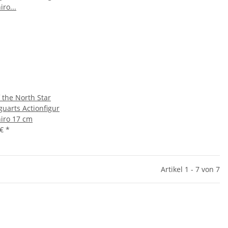
f the North Star
guarts Actionfigur
iro 17 cm
 €
*
Artikel 1 - 7 von 7