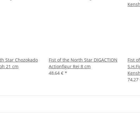
rth Star Chozokado
Fist of the North Star DIGACTION
Fist o
aoh 21 cm
Actionfigur Rei 8 cm
S.H.Fi
48,64 €
*
Kensh
74,27