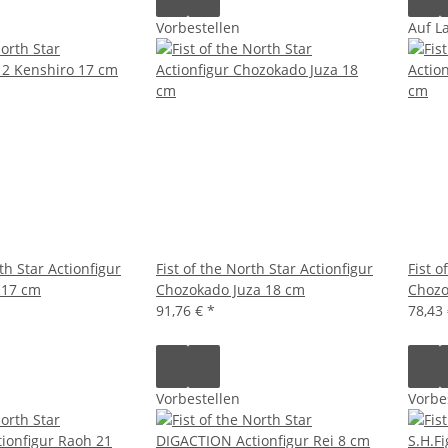
Vorbestellen
Auf L
th Star Actionfigur
Fist of the North Star Actionfigur
Fist o
 17 cm
Chozokado Juza 18 cm
Chozo
91,76 €
*
78,43
Vorbestellen
Vorbe