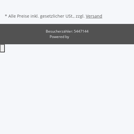
* Alle Preise inkl. gesetzlicher USt., zzgl.
Versand
Besucherzähler: 5447144
Powered by
JTL-Shop