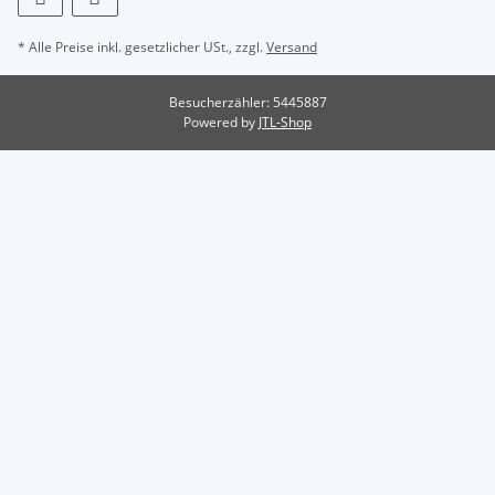
* Alle Preise inkl. gesetzlicher USt., zzgl.
Versand
Besucherzähler: 5445887
Powered by
JTL-Shop