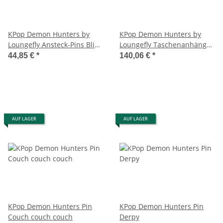
KPop Demon Hunters by
KPop Demon Hunters by
Loungefly Ansteck-Pins Blind
Loungefly Taschenanhänger
Display (12)
Mystery Box Display (15)
44,85 €
*
140,06 €
*
AUF LAGER
AUF LAGER
KPop Demon Hunters Pin
KPop Demon Hunters Pin
Couch couch couch
Derpy