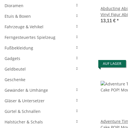
Dioramen
Abducting Abi
Vinyl Figur Ab
Etuis & Boxen
13,11 €
*
Fahrzeuge & Vehikel
Ferngesteuertes Spielzeug
Fußbekleidung
Gadgets
AUF LAGER
Geldbeutel
Geschenke
Gewänder & Umhänge
Gläser & Untersetzer
Gürtel & Schnallen
Adventure Tim
Halstücher & Schals
Cake POP! Movi