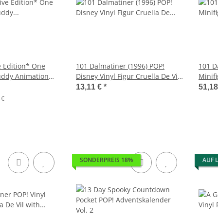
e Edition* One
101 Dalmatiner (1996) POP!
101 D
uddy Animation
Disney Vinyl Figur Cruella De Vil
Minif
Rob Lucci with
9 cm
(12)
13,11 €
*
51,1
se 10 cm
 €
SONDERPREIS 18%
AUF 