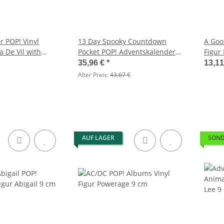
r POP! Vinyl
13 Day Spooky Countdown
A Goo
a De Vil with
Pocket POP! Adventskalender
Figur
rtiment (6)
Vol. 2
35,96 €
*
13,1
Alter Preis:
43,67 €
AUF LAGER
SOND