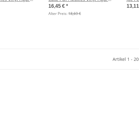
Fionna 9 cm
16,45 €
*
13,1
Alter Preis:
18,69 €
Artikel 1 - 2