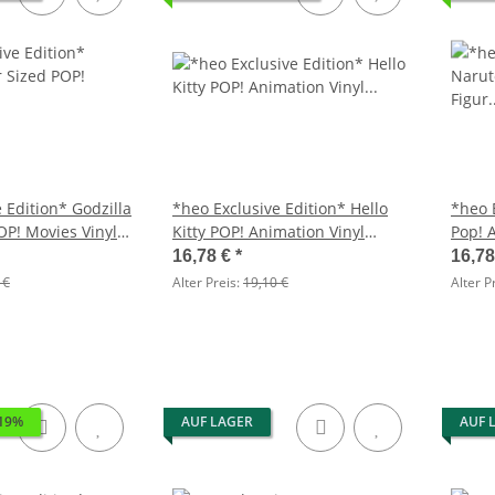
 Edition* Godzilla
*heo Exclusive Edition* Hello
*heo 
OP! Movies Vinyl
Kitty POP! Animation Vinyl
Pop! 
dora (Electric) 15
Figuren Hello Kitty (Arcade
Narut
16,78 €
*
16,7
Outfit) 9 cm
Ballo
 €
Alter Preis:
19,10 €
Alter P
19%
AUF LAGER
AUF 