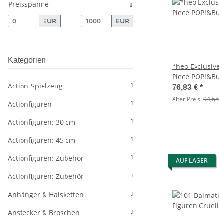
Preisspanne
EUR
EUR
Kategorien
*heo Exclusiv
Piece POP!&B
Action-Spielzeug
Vinyl Figuren 
76,83 €
*
Hattori w/Cha
Alter Preis:
94,68
Actionfiguren
Sortiment (6)
Actionfiguren: 30 cm
Actionfiguren: 45 cm
Actionfiguren: Zubehör
AUF LAGER
Actionfiguren: Zubehör
Anhänger & Halsketten
Anstecker & Broschen