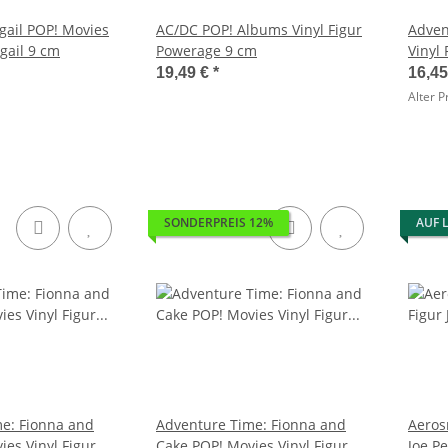
gail POP! Movies
AC/DC POP! Albums Vinyl Figur
Adven
igail 9 cm
Powerage 9 cm
Vinyl
19,49 €
*
16,4
Alter P
SONDERPREIS 12%
AUF 
e: Fionna and
Adventure Time: Fionna and
Aeros
es Vinyl Figur
Cake POP! Movies Vinyl Figur
Joe P