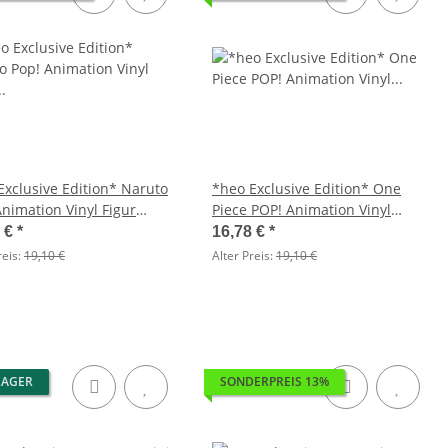
Exclusive Edition* Naruto
*heo Exclusive Edition* One
Animation Vinyl Figur
Piece POP! Animation Vinyl
o Uzumaki with Water
Figuren OP- Nami (Alabasta) 9
8 €
*
16,78 €
*
on 9 cm
cm
reis:
19,10 €
Alter Preis:
19,10 €
LAGER
SONDERPREIS 13%