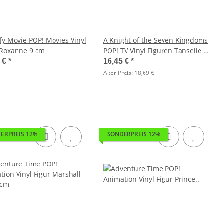
fy Movie POP! Movies Vinyl
A Knight of the Seven Kingdoms
 Roxanne 9 cm
POP! TV Vinyl Figuren Tanselle 9
cm
1 €
*
16,45 €
*
Alter Preis:
18,69 €
ERPREIS 12%
SONDERPREIS 12%