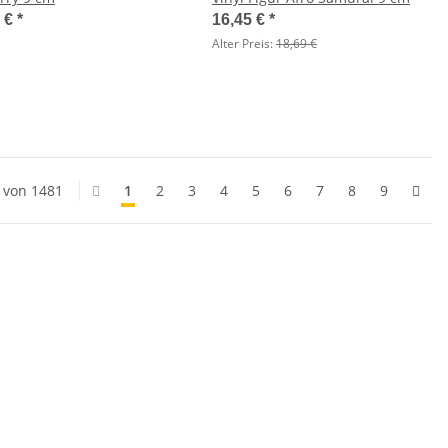
1 €
*
16,45 €
*
Alter Preis:
18,69 €
0 von 1481
1
2
3
4
5
6
7
8
9