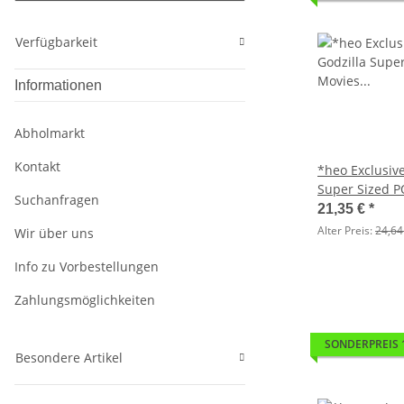
Verfügbarkeit
Informationen
Abholmarkt
Kontakt
*heo Exclusive
Super Sized P
Suchanfragen
Figur King Ghi
21,35 €
*
cm
Alter Preis:
24,64
Wir über uns
Info zu Vorbestellungen
Zahlungsmöglichkeiten
SONDERPREIS 
Besondere Artikel