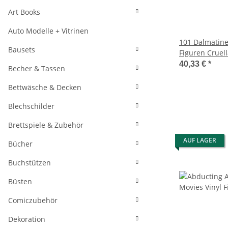
Art Books
Auto Modelle + Vitrinen
101 Dalmatine
Bausets
Figuren Cruell
Chase 9 cm So
40,33 €
*
Becher & Tassen
Bettwäsche & Decken
Blechschilder
Brettspiele & Zubehör
AUF LAGER
Bücher
Buchstützen
Büsten
Comiczubehör
Dekoration