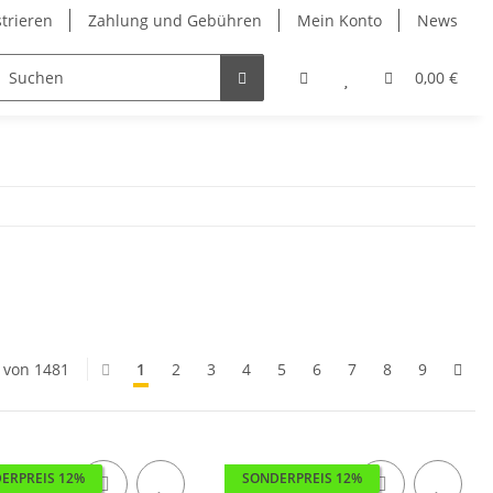
strieren
Zahlung und Gebühren
Mein Konto
News
0,00 €
0 von 1481
1
2
3
4
5
6
7
8
9
ERPREIS 12%
SONDERPREIS 12%