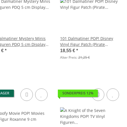
almatiner Mystery Minis
101 Dalmatiner POP! Disney
iguren PDQ 5 cm Display
Vinyl Figur Patch (Pirate
Costume) 9 cm
8 €
*
18,55 €
*
Alter Preis:
21,25 €
LAGER
SONDERPREIS 12%