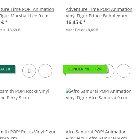
ture Time POP! Animation
Adventure Time POP! Animation
 Figur Marshall Lee 9 cm
Vinyl Figur Prince Bubblegum 9
cm
5 €
*
16,45 €
*
reis:
18,69 €
Alter Preis:
18,69 €
LAGER
SONDERPREIS 12%
mith POP! Rocks Vinyl Figur
Afro Samurai POP! Animation
erry 9 cm
Vinyl Figur Afro Samurai 9 cm