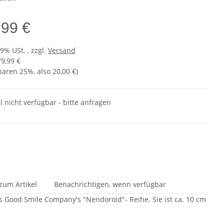
,99 €
19% USt. , zzgl.
Versand
79,99 €
sparen
25%
, also
20,00 €
)
l nicht verfügbar - bitte anfragen
zum Artikel
Benachrichtigen, wenn verfügbar
us Good Smile Company's "Nendoroid"- Reihe. Sie ist ca. 10 cm