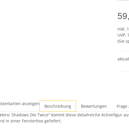
59
inkl. 
UVP
:
(Sie 
aktuel
isterkarten anzeigen
Beschreibung
Bewertungen
Frage 
Sekiro: Shadows Die Twice" kommt diese detailreiche Actionfigur a
rd in einer Fensterbox geliefert.