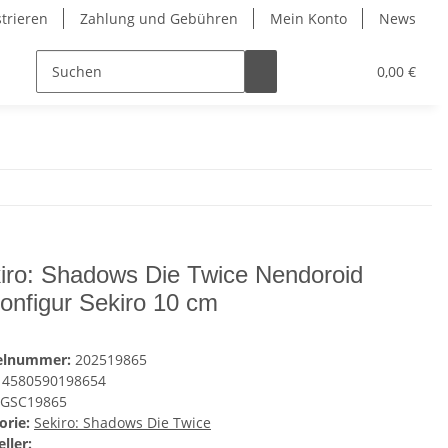
strieren
Zahlung und Gebühren
Mein Konto
News
0,00 €
iro: Shadows Die Twice Nendoroid
ionfigur Sekiro 10 cm
kelnummer:
202519865
4580590198654
GSC19865
orie:
Sekiro: Shadows Die Twice
ller: