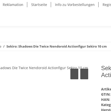
Reklamation
Startseite
Info zu Vorbestellungen
Regi
e
Sekiro: Shadows Die Twice Nendoroid Actionfigur Sekiro 10 cm
Sek
Act
Arti
GTIN:
HAN:
Kateg
Herste