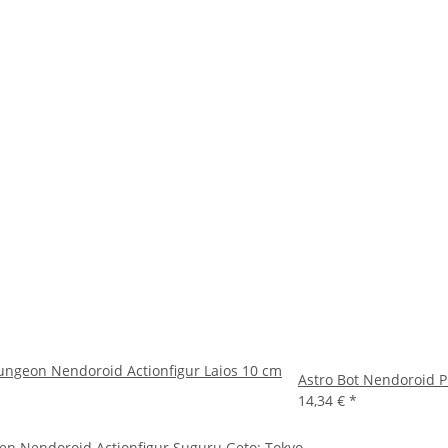
Dungeon Nendoroid Actionfigur Laios 10 cm
Astro Bot Nendoroid 
14,34 €
*