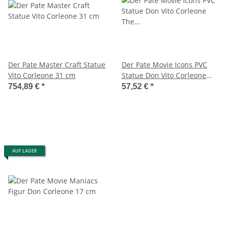
Der Pate Master Craft Statue
Der Pate Movie Icons PVC
Vito Corleone 31 cm
Statue Don Vito Corleone
The Offer 20 cm
754,89 €
*
57,52 €
*
AUF LAGER