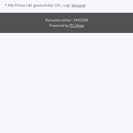
* Alle Preise inkl. gesetzlicher USt., zzgl.
Versand
Besucherzähler: 5445208
Powered by
JTL-Shop