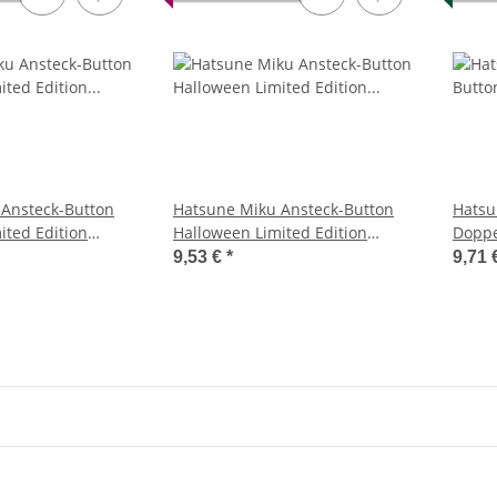
Ansteck-Button
Hatsune Miku Ansteck-Button
Hatsu
ited Edition
Halloween Limited Edition
Doppe
Kagamine Rin
9,53 €
*
9,71 