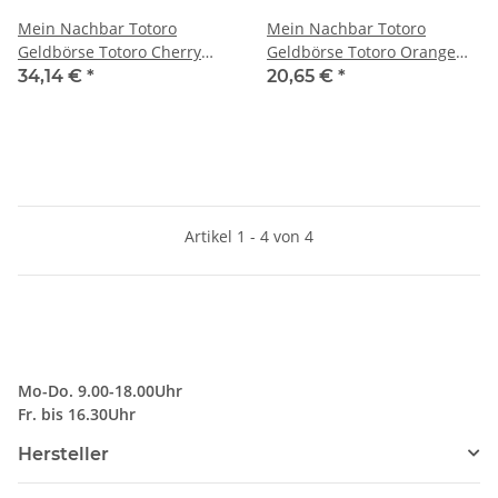
Mein Nachbar Totoro
Mein Nachbar Totoro
Geldbörse Totoro Cherry
Geldbörse Totoro Orange
Blossoms
Umbrella
34,14 €
*
20,65 €
*
Artikel 1 - 4 von 4
Mo-Do. 9.00-18.00Uhr
Fr. bis 16.30Uhr
Hersteller