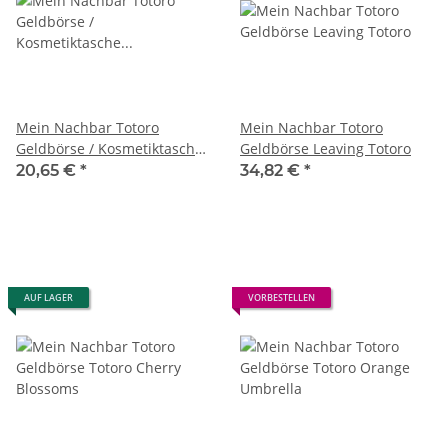
Mein Nachbar Totoro
Mein Nachbar Totoro
Geldbörse / Kosmetiktasche
Geldbörse Leaving Totoro
Totoro Autumn Green
20,65 €
*
34,82 €
*
AUF LAGER
VORBESTELLEN