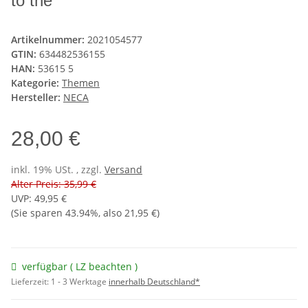
to the
Artikelnummer:
2021054577
GTIN:
634482536155
HAN:
53615 5
Kategorie:
Themen
Hersteller:
NECA
28,00 €
inkl. 19% USt. , zzgl.
Versand
Alter Preis: 35,99 €
UVP
:
49,95 €
(Sie sparen
43.94%
, also
21,95 €
)
verfügbar ( LZ beachten )
Lieferzeit:
1 - 3 Werktage
innerhalb Deutschland*