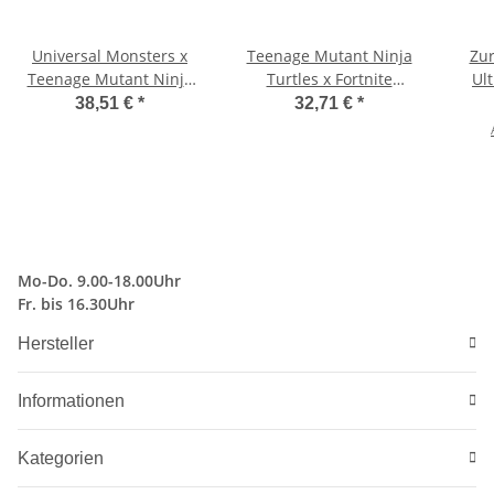
Universal Monsters x
Teenage Mutant Ninja
Zur
Teenage Mutant Ninja
Turtles x Fortnite
Ul
Turtles Actionfigur
Actionfigur Shredder 18
Act
38,51 €
*
32,71 €
*
Ultimate Leonardo as
cm
The Hunchback 18 cm
Mo-Do. 9.00-18.00Uhr
Fr. bis 16.30Uhr
Hersteller
Informationen
Kategorien