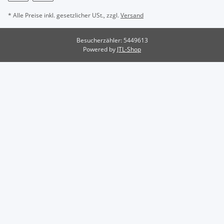
* Alle Preise inkl. gesetzlicher USt., zzgl.
Versand
Besucherzähler: 5449613
Powered by
JTL-Shop