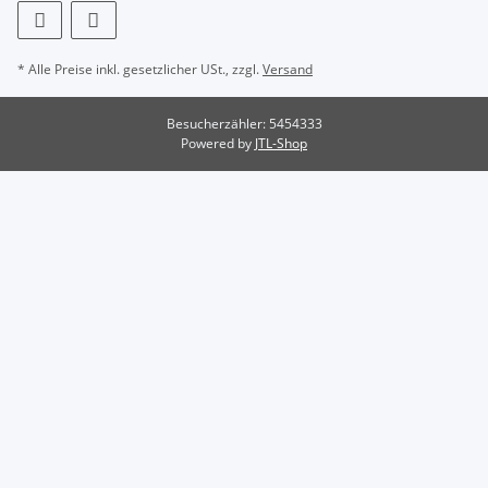
* Alle Preise inkl. gesetzlicher USt., zzgl.
Versand
Besucherzähler: 5454333
Powered by
JTL-Shop