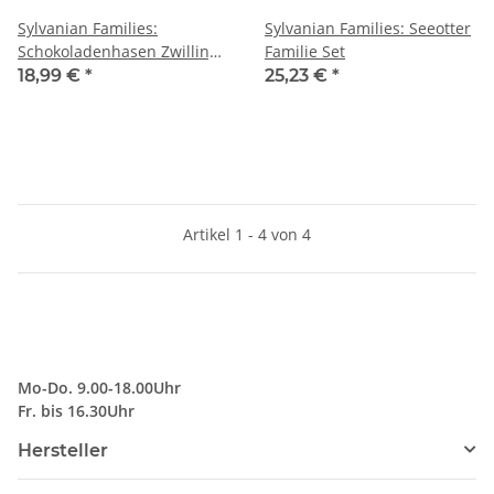
Sylvanian Families:
Sylvanian Families: Seeotter
Schokoladenhasen Zwillinge
Familie Set
mit Kinderwagen Set
18,99 €
*
25,23 €
*
Artikel 1 - 4 von 4
Mo-Do. 9.00-18.00Uhr
Fr. bis 16.30Uhr
Hersteller