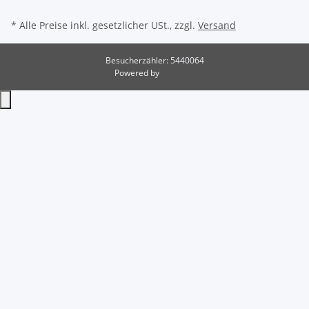
* Alle Preise inkl. gesetzlicher USt., zzgl.
Versand
Besucherzähler: 5440064
Powered by
JTL-Shop