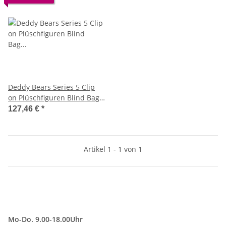
Deddy Bears Series 5 Clip
on Plüschfiguren Blind Bag
Gravity Fed 10 cm Sortiment
127,46 €
*
(18)
Artikel 1 - 1 von 1
Mo-Do. 9.00-18.00Uhr