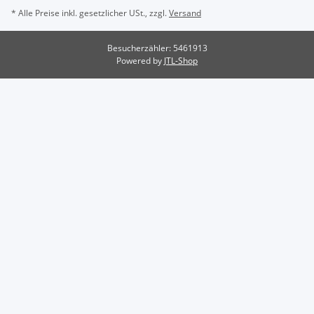
* Alle Preise inkl. gesetzlicher USt., zzgl.
Versand
Besucherzähler: 5461913
Powered by
JTL-Shop