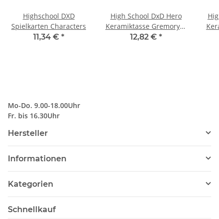
Highschool DXD
High School DxD Hero
Hig
Spielkarten Characters
Keramiktasse Gremory &
Ker
Argento
11,34 €
*
12,82 €
*
Mo-Do. 9.00-18.00Uhr
Fr. bis 16.30Uhr
Hersteller
Informationen
Kategorien
Schnellkauf