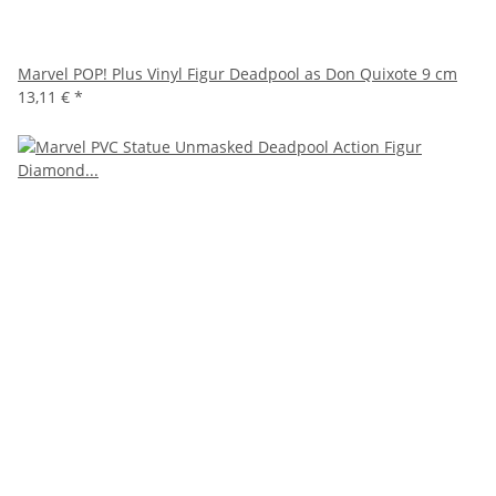
Marvel POP! Plus Vinyl Figur Deadpool as Don Quixote 9 cm
13,11 €
*