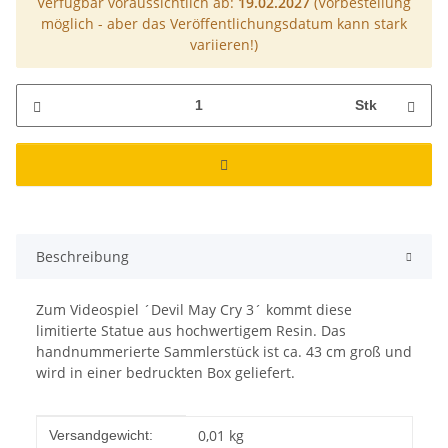
Verfügbar voraussichtlich ab:
19.02.2027
(Vorbestellung
möglich - aber das Veröffentlichungsdatum kann stark
variieren!)
Stk
Beschreibung
Zum Videospiel ´Devil May Cry 3´ kommt diese
limitierte Statue aus hochwertigem Resin. Das
handnummerierte Sammlerstück ist ca. 43 cm groß und
wird in einer bedruckten Box geliefert.
Produkteigenschaft
Wert
0,01 kg
Versandgewicht: