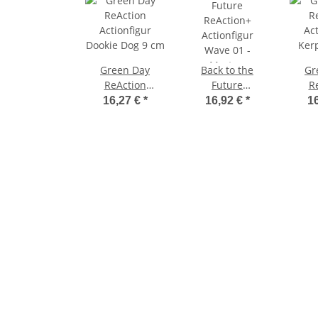
Green Day
Back to the
Gr
ReAction
Future
R
Actionfigur
ReAction+
Act
16,27 €
*
16,92 €
*
1
Dookie Dog 9 cm
Actionfigur
Kerp
Wave 01 - Marty
McFly '55 4 cm