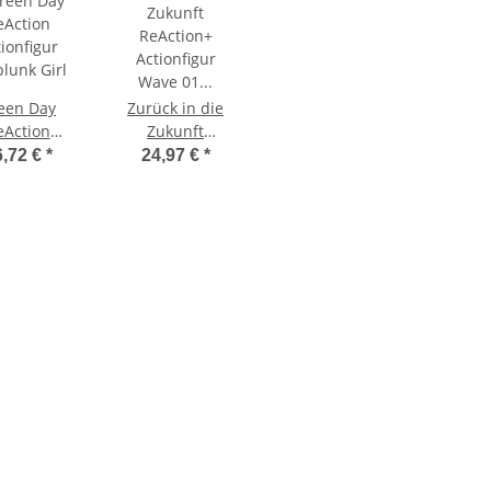
een Day
Zurück in die
eAction
Zukunft
ionfigur
ReAction+
6,72 €
*
24,97 €
*
lunk Girl
Actionfigur
Wave 01 Marty
McFly '85