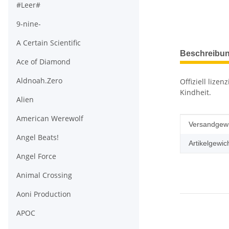
#Leer#
9-nine-
A Certain Scientific
weitere Regis
Beschreibu
Ace of Diamond
Aldnoah.Zero
Offiziell liz
Kindheit.
Alien
American Werewolf
Produkteig
Wert
Versandgewi
Angel Beats!
Artikelgewich
Angel Force
Animal Crossing
Aoni Production
APOC