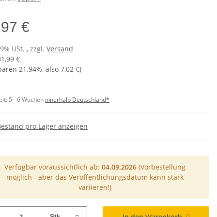
,97 €
19% USt. , zzgl.
Versand
31,99 €
sparen
21.94%
, also
7,02 €
)
eit:
5 - 6 Wochen
innerhalb Deutschland*
Bestand pro Lager anzeigen
Verfügbar voraussichtlich ab:
04.09.2026
(Vorbestellung
möglich - aber das Veröffentlichungsdatum kann stark
variieren!)
In den Warenkorb
Stk