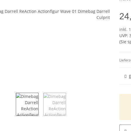
24
inkl. 
UVP
:
(Sie 
Lieferz