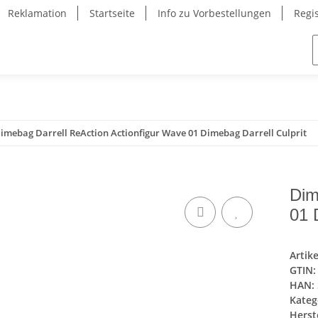
Reklamation
Startseite
Info zu Vorbestellungen
Regi
imebag Darrell ReAction Actionfigur Wave 01 Dimebag Darrell Culprit
Dim
01 
Artik
GTIN:
HAN:
Kateg
Herste