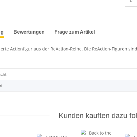
terkarten anzeigen
ng
Bewertungen
Frage zum Artikel
enzierte Actionfigur aus der ReAction-Reihe. Die ReAction-Figuren 
enschaft
cht:
t:
Kunden kauften dazu fol