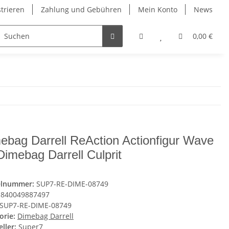
strieren
Zahlung und Gebühren
Mein Konto
News
0,00 €
ebag Darrell ReAction Actionfigur Wave
Dimebag Darrell Culprit
elnummer:
SUP7-RE-DIME-08749
840049887497
SUP7-RE-DIME-08749
orie:
Dimebag Darrell
ller:
Super7