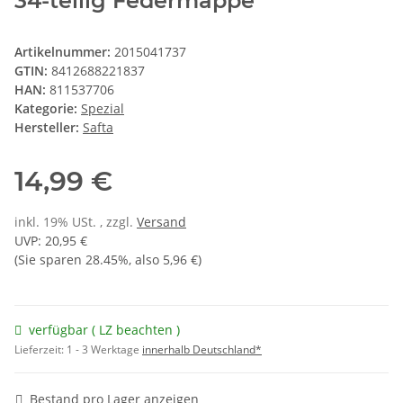
34-teilig Federmappe
Artikelnummer:
2015041737
GTIN:
8412688221837
HAN:
811537706
Kategorie:
Spezial
Hersteller:
Safta
14,99 €
inkl. 19% USt. , zzgl.
Versand
UVP
:
20,95 €
(Sie sparen
28.45%
, also
5,96 €
)
verfügbar ( LZ beachten )
Lieferzeit:
1 - 3 Werktage
innerhalb Deutschland*
Bestand pro Lager anzeigen