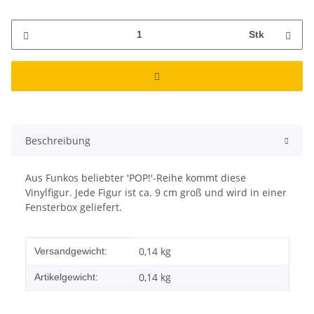
Stk
Beschreibung
Aus Funkos beliebter 'POP!'-Reihe kommt diese
Vinylfigur. Jede Figur ist ca. 9 cm groß und wird in einer
Fensterbox geliefert.
Produkteigenschaft
Wert
0,14 kg
Versandgewicht:
0,14
kg
Artikelgewicht: