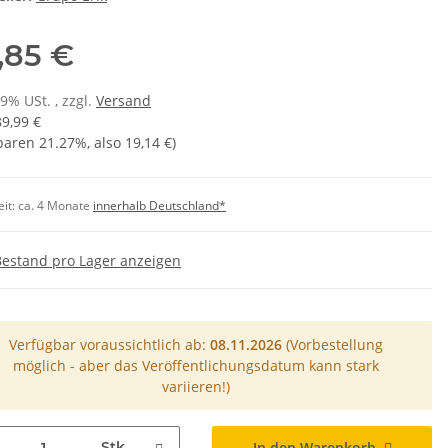
,85 €
19% USt. , zzgl.
Versand
89,99 €
sparen
21.27%
, also
19,14 €
)
eit:
ca. 4 Monate
innerhalb Deutschland*
Bestand pro Lager anzeigen
Verfügbar voraussichtlich ab:
08.11.2026
(Vorbestellung
möglich - aber das Veröffentlichungsdatum kann stark
variieren!)
Stk
In den Warenkorb