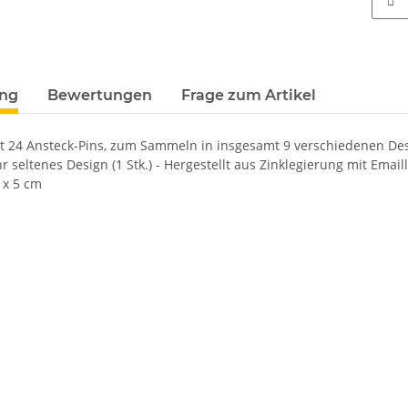
terkarten anzeigen
ung
Bewertungen
Frage zum Artikel
t 24 Ansteck-Pins, zum Sammeln in insgesamt 9 verschiedenen Designs
hr seltenes Design (1 Stk.) - Hergestellt aus Zinklegierung mit Ema
5 x 5 cm