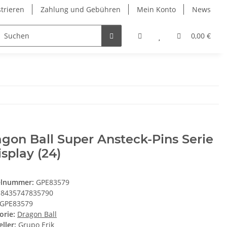
strieren
Zahlung und Gebühren
Mein Konto
News
0,00 €
gon Ball Super Ansteck-Pins Serie
isplay (24)
elnummer:
GPE83579
8435747835790
GPE83579
orie:
Dragon Ball
ller:
Grupo Erik