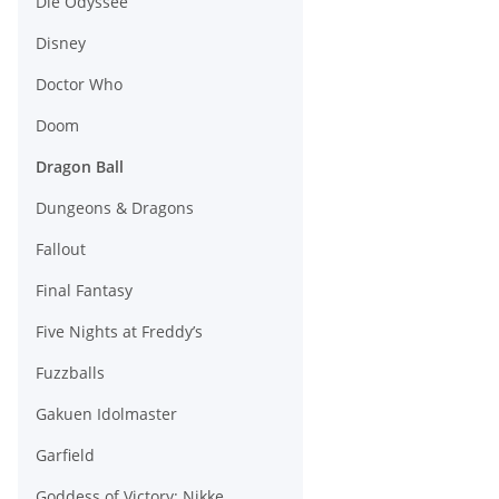
Die Odyssee
Disney
Doctor Who
Doom
Dragon Ball
Dungeons & Dragons
Fallout
Final Fantasy
Five Nights at Freddy’s
Fuzzballs
Gakuen Idolmaster
Garfield
Goddess of Victory: Nikke