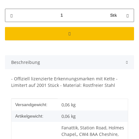
Stk
Beschreibung
- Offiziell lizenzierte Erkennungsmarken mit Kette -
Limitert auf 2001 Stück - Material: Rostfreier Stahl
Produkteigenschaft
Wert
0,06 kg
Versandgewicht:
0,06
kg
Artikelgewicht:
Fanattik, Station Road, Holmes
Chapel,, CW4 8AA Cheshire,