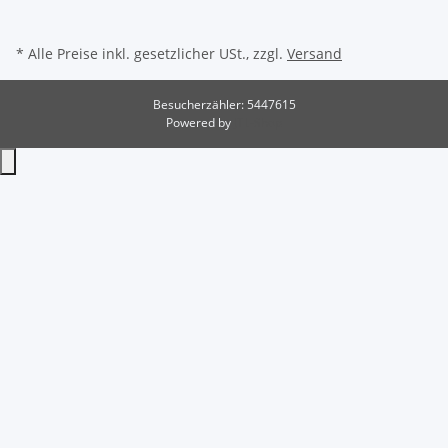
* Alle Preise inkl. gesetzlicher USt., zzgl.
Versand
Besucherzähler: 5447615
Powered by
JTL-Shop