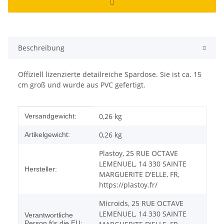
Beschreibung
Offiziell lizenzierte detailreiche Spardose. Sie ist ca. 15
cm groß und wurde aus PVC gefertigt.
Produkteigenschaft
Wert
0,26 kg
Versandgewicht:
0,26
kg
Artikelgewicht:
Plastoy, 25 RUE OCTAVE
LEMENUEL, 14 330 SAINTE
Hersteller:
MARGUERITE D'ELLE, FR,
https://plastoy.fr/
Microids, 25 RUE OCTAVE
LEMENUEL, 14 330 SAINTE
Verantwortliche
Person für die EU: