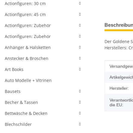
Actionfiguren: 30 cm
Actionfiguren: 45 cm
weitere Regis
Actionfiguren: Zubehör
Beschreibu
Actionfiguren: Zubehör
Der Goldene Sc
Anhänger & Halsketten
Herstellers: C
Anstecker & Broschen
Produkteig
Wert
Versandgewi
Art Books
Artikelgewich
Auto Modelle + Vitrinen
Hersteller:
Bausets
Verantwortli
Becher & Tassen
die EU:
Bettwäsche & Decken
Blechschilder