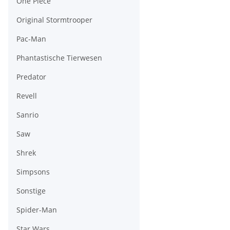
One Piece
Original Stormtrooper
Pac-Man
Phantastische Tierwesen
Predator
Revell
Sanrio
Saw
Shrek
Simpsons
Sonstige
Spider-Man
Star Wars