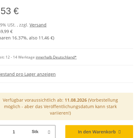
,53 €
19% USt. , zzgl.
Versand
69,99 €
sparen
16.37%
, also
11,46 €
)
eit:
12 - 14 Werktage
innerhalb Deutschland*
Bestand pro Lager anzeigen
Verfügbar voraussichtlich ab:
11.08.2026
(Vorbestellung
möglich - aber das Veröffentlichungsdatum kann stark
variieren!)
In den Warenkorb
Stk