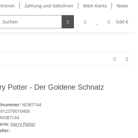
strieren
Zahlung und Gebühren
Mein Konto
News
0,00 €
ry Potter - Der Goldene Schnatz
elnummer:
NOB7144
812370010400
NOB7144
orie:
Harry Potter
ller: