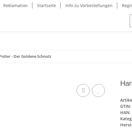
Reklamation
Startseite
Info zu Vorbestellungen
Regi
Potter - Der Goldene Schnatz
Har
Artik
GTIN:
HAN:
Kateg
Herste