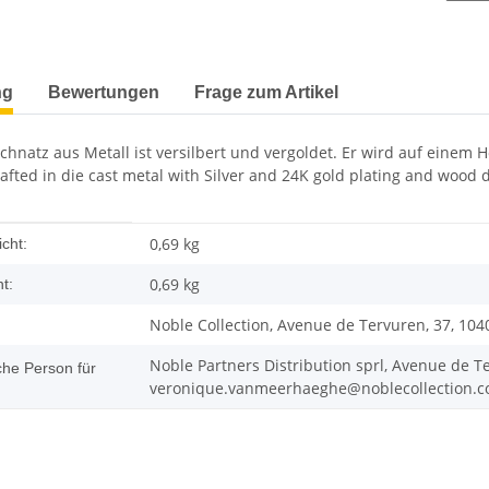
terkarten anzeigen
ng
Bewertungen
Frage zum Artikel
hnatz aus Metall ist versilbert und vergoldet. Er wird auf einem H
rafted in die cast metal with Silver and 24K gold plating and wood 
enschaft
0,69 kg
cht:
0,69
kg
t:
Noble Collection, Avenue de Tervuren, 37, 104
Noble Partners Distribution sprl, Avenue de Te
che Person für
veronique.vanmeerhaeghe@noblecollection.