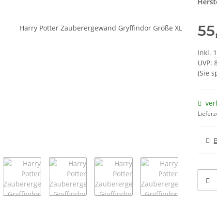
Herste
55
inkl. 
UVP
:
(Sie 
ver
Lieferz