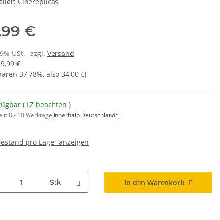
ller:
Cinereplicas
,99 €
19% USt. , zzgl.
Versand
89,99 €
sparen
37.78%
, also
34,00 €
)
fügbar ( LZ beachten )
eit:
8 - 10 Werktage
innerhalb Deutschland*
Bestand pro Lager anzeigen
Stk
In den Warenkorb