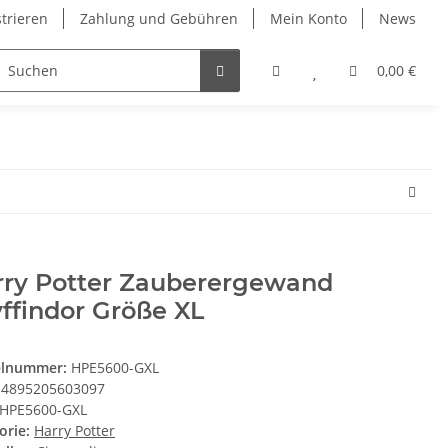
strieren
Zahlung und Gebühren
Mein Konto
News
0,00 €
rry Potter Zauberergewand
ffindor Größe XL
elnummer:
HPE5600-GXL
4895205603097
HPE5600-GXL
orie:
Harry Potter