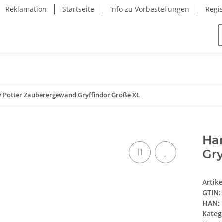
Reklamation
Startseite
Info zu Vorbestellungen
Regi
 Potter Zauberergewand Gryffindor Größe XL
Ha
Gry
Artik
GTIN:
HAN:
Kateg