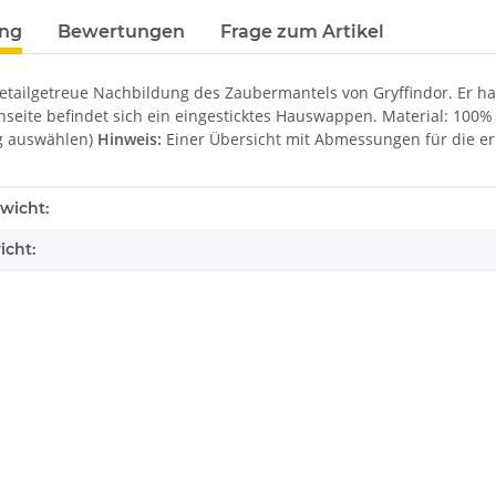
terkarten anzeigen
ung
Bewertungen
Frage zum Artikel
detailgetreue Nachbildung des Zaubermantels von Gryffindor. Er ha
seite befindet sich ein eingesticktes Hauswappen. Material: 100% 
g auswählen)
Hinweis:
Einer Übersicht mit Abmessungen für die erh
enschaft
wicht:
icht: