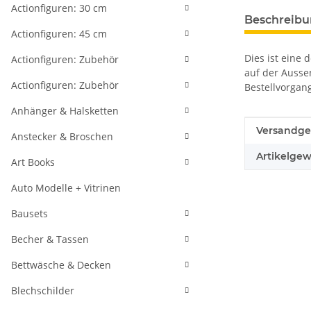
Actionfiguren: 30 cm
weitere Regis
Beschreib
Actionfiguren: 45 cm
Dies ist eine 
Actionfiguren: Zubehör
auf der Aussen
Actionfiguren: Zubehör
Bestellvorgan
Anhänger & Halsketten
Produkteig
Wert
Versandge
Anstecker & Broschen
Artikelgew
Art Books
Auto Modelle + Vitrinen
Bausets
Becher & Tassen
Bettwäsche & Decken
Blechschilder