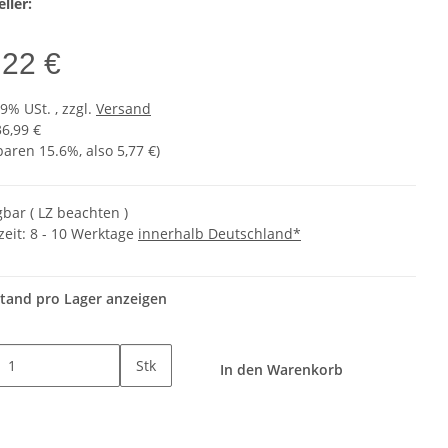
ller:
,22 €
19% USt. , zzgl.
Versand
36,99 €
sparen
15.6%
, also
5,77 €
)
gbar ( LZ beachten )
zeit:
8 - 10 Werktage
innerhalb Deutschland*
tand pro Lager anzeigen
Stk
In den Warenkorb