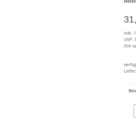
Herste
31
inkl. 
UVP
:
(Sie 
verfü
Liefer
Bes