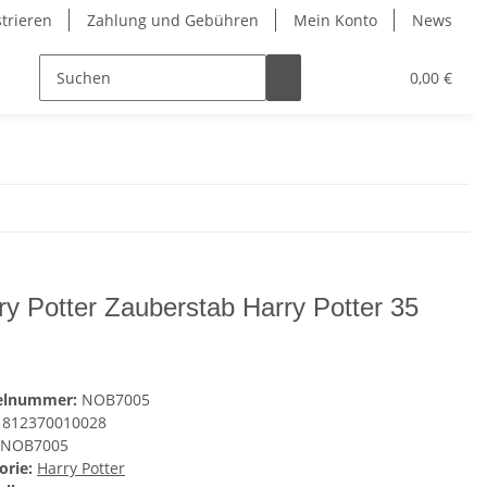
strieren
Zahlung und Gebühren
Mein Konto
News
0,00 €
ry Potter Zauberstab Harry Potter 35
kelnummer:
NOB7005
812370010028
NOB7005
orie:
Harry Potter