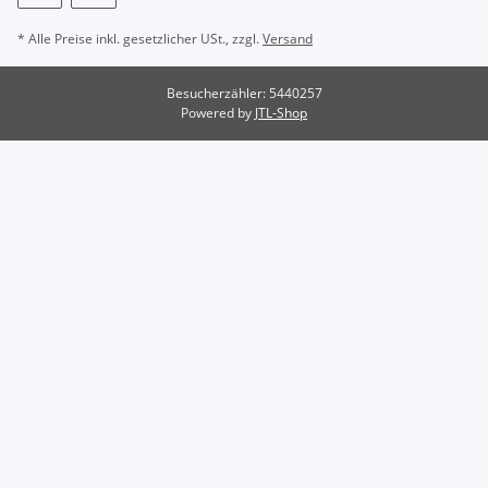
* Alle Preise inkl. gesetzlicher USt., zzgl.
Versand
Besucherzähler: 5440257
Powered by
JTL-Shop