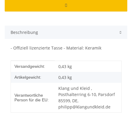
Beschreibung
- Offiziell lizenzierte Tasse - Material: Keramik
Produkteigenschaft
Wert
0,43 kg
Versandgewicht:
0,43
kg
Artikelgewicht:
Klang und Kleid ,
Posthalterring 6-10, Parsdorf
Verantwortliche
Person für die EU:
85599, DE,
philipp@klangundkleid.de