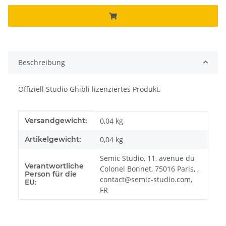
Beschreibung
Offiziell Studio Ghibli lizenziertes Produkt.
Produkteigenschaft
Wert
Versandgewicht:
0,04 kg
Artikelgewicht:
0,04
kg
Semic Studio, 11, avenue du
Verantwortliche
Colonel Bonnet, 75016 Paris, ,
Person für die
contact@semic-studio.com,
EU:
FR