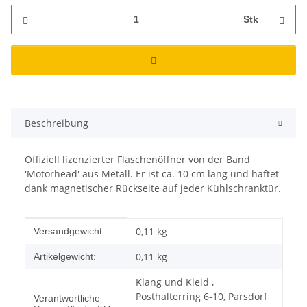
Stk
Beschreibung
Offiziell lizenzierter Flaschenöffner von der Band
'Motörhead' aus Metall. Er ist ca. 10 cm lang und haftet
dank magnetischer Rückseite auf jeder Kühlschranktür.
Produkteigenschaft
Wert
0,11 kg
Versandgewicht:
0,11
kg
Artikelgewicht:
Klang und Kleid ,
Posthalterring 6-10, Parsdorf
Verantwortliche