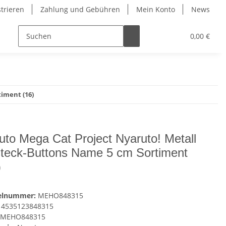
strieren
Zahlung und Gebühren
Mein Konto
News
0,00 €
iment (16)
uto Mega Cat Project Nyaruto! Metall
teck-Buttons Name 5 cm Sortiment
)
kelnummer:
MEHO848315
4535123848315
MEHO848315