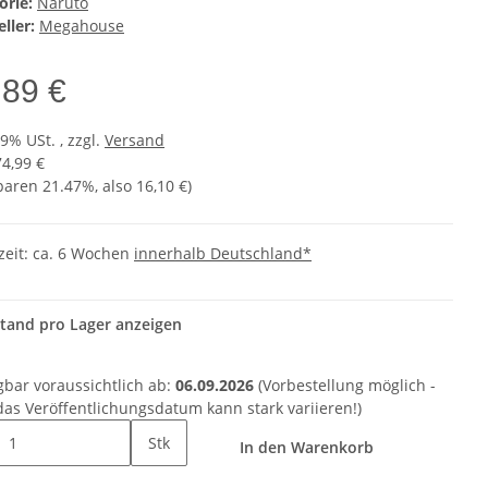
orie:
Naruto
ller:
Megahouse
,89 €
19% USt. , zzgl.
Versand
74,99 €
sparen
21.47%
, also
16,10 €
)
zeit:
ca. 6 Wochen
innerhalb Deutschland*
tand pro Lager anzeigen
gbar voraussichtlich ab:
06.09.2026
(Vorbestellung möglich -
das Veröffentlichungsdatum kann stark variieren!)
Stk
In den Warenkorb