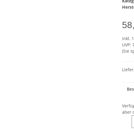
Kateg
Herste
58
inkl. 
UVP
:
(Sie 
Liefer
Bes
Verfü
aber 