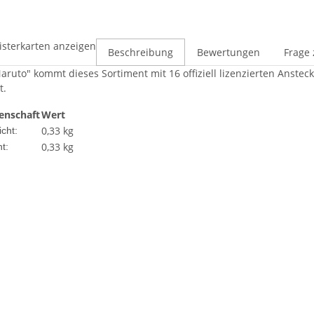
isterkarten anzeigen
Beschreibung
Bewertungen
Frage 
aruto" kommt dieses Sortiment mit 16 offiziell lizenzierten Ansteck
t.
enschaft
Wert
0,33 kg
cht:
0,33
kg
t: