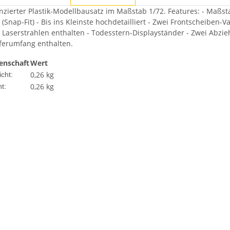
zenzierter Plastik-Modellbausatz im Maßstab 1/72. Features: - Maßstab
 (Snap-Fit) - Bis ins Kleinste hochdetailliert - Zwei Frontscheiben-V
ür Laserstrahlen enthalten - Todesstern-Displayständer - Zwei Abzie
eferumfang enthalten.
enschaft
Wert
0,26 kg
cht:
0,26
kg
t: