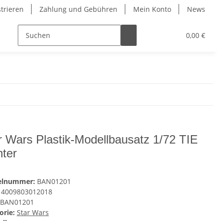
strieren
Zahlung und Gebühren
Mein Konto
News
0,00 €
r Wars Plastik-Modellbausatz 1/72 TIE
hter
kelnummer:
BAN01201
4009803012018
BAN01201
orie:
Star Wars