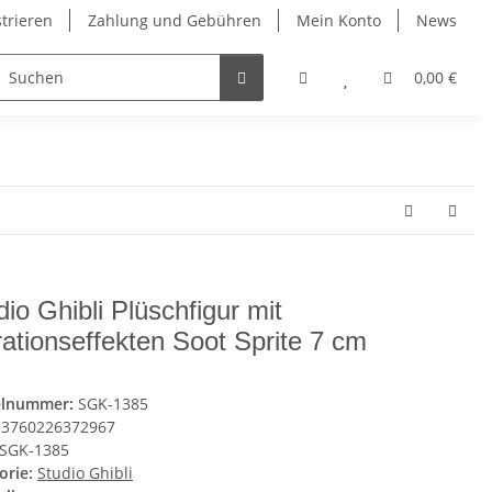
strieren
Zahlung und Gebühren
Mein Konto
News
0,00 €
dio Ghibli Plüschfigur mit
rationseffekten Soot Sprite 7 cm
elnummer:
SGK-1385
3760226372967
SGK-1385
orie:
Studio Ghibli