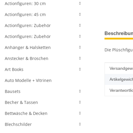
Actionfiguren: 30 cm
Actionfiguren: 45 cm
Actionfiguren: Zubehör
weitere Regis
Beschreibu
Actionfiguren: Zubehör
Anhänger & Halsketten
Die Plüschfigu
Anstecker & Broschen
Produkteig
Wert
Versandgewi
Art Books
Artikelgewich
Auto Modelle + Vitrinen
Verantwortli
Bausets
Becher & Tassen
Bettwäsche & Decken
Blechschilder