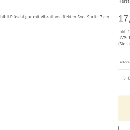
Herste
17
inkl. 
UVP
:
(Sie 
Lieferz