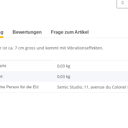
terkarten anzeigen
ng
Bewertungen
Frage zum Artikel
r ist ca. 7 cm gross und kommt mit Vibrationseffekten.
enschaft
0,03 kg
cht:
0,03
kg
t:
Semic Studio, 11, avenue du Colonel
che Person für die EU: