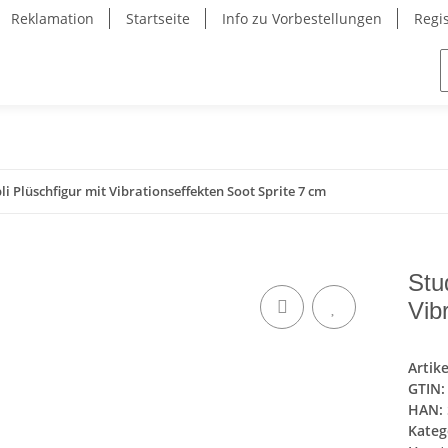
Reklamation
Startseite
Info zu Vorbestellungen
Regi
li Plüschfigur mit Vibrationseffekten Soot Sprite 7 cm
Stu
Vib
Artik
GTIN:
HAN:
Kateg