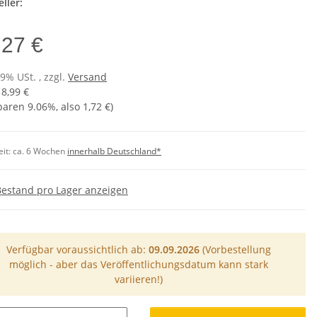
ller:
,27 €
19% USt. , zzgl.
Versand
18,99 €
sparen
9.06%
, also
1,72 €
)
eit:
ca. 6 Wochen
innerhalb Deutschland*
Bestand pro Lager anzeigen
Verfügbar voraussichtlich ab:
09.09.2026
(Vorbestellung
möglich - aber das Veröffentlichungsdatum kann stark
variieren!)