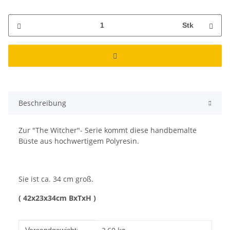
Stk
Beschreibung
Zur "The Witcher"- Serie kommt diese handbemalte
Büste aus hochwertigem Polyresin.
Sie ist ca. 34 cm groß.
( 42x23x34cm BxTxH )
Produkteigenschaft
Wert
Versandgewicht: