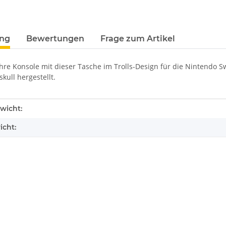
terkarten anzeigen
ung
Bewertungen
Frage zum Artikel
hre Konsole mit dieser Tasche im Trolls-Design für die Nintendo Switc
kull hergestellt.
enschaft
wicht:
icht: