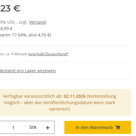
,23 €
19% USt. , zzgl.
Versand
26,99 €
sparen
17.64%
, also
4,76 €
)
eit:
ca. 4 Monate
innerhalb Deutschland*
Bestand pro Lager anzeigen
Verfügbar voraussichtlich ab:
02.11.2026
(Vorbestellung
möglich - aber das Veröffentlichungsdatum kann stark
variieren!)
Stk
In den Warenkorb