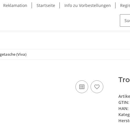
Reklamation
Startseite
Info zu Vorbestellungen
Regi
getasche (Viva)
Tro
Artik
GTIN:
HAN:
Kateg
Herste