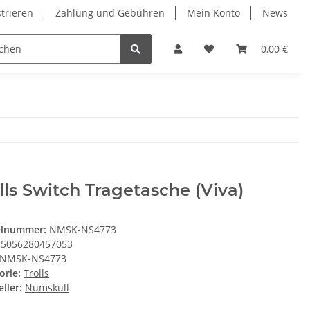
strieren
Zahlung und Gebühren
Mein Konto
News
0,00 €
lls Switch Tragetasche (Viva)
elnummer:
NMSK-NS4773
5056280457053
NMSK-NS4773
orie:
Trolls
ller:
Numskull