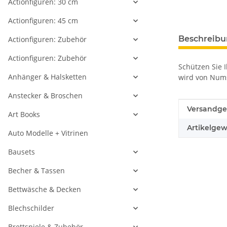
Actionfiguren: 30 cm
Actionfiguren: 45 cm
weitere Regis
Beschreib
Actionfiguren: Zubehör
Actionfiguren: Zubehör
Schützen Sie I
Anhänger & Halsketten
wird von Nums
Anstecker & Broschen
Produkteig
Wert
Versandge
Art Books
Artikelgew
Auto Modelle + Vitrinen
Bausets
Becher & Tassen
Bettwäsche & Decken
Blechschilder
Brettspiele & Zubehör