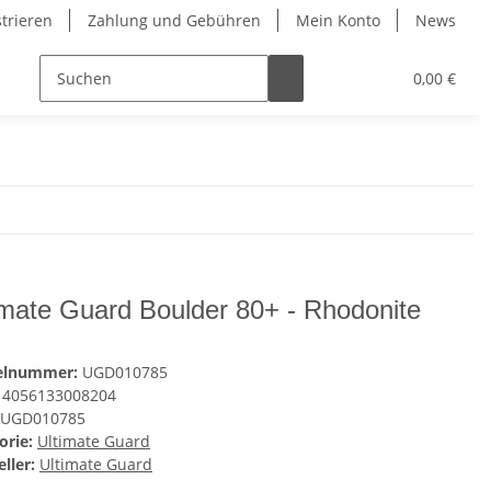
strieren
Zahlung und Gebühren
Mein Konto
News
0,00 €
imate Guard Boulder 80+ - Rhodonite
kelnummer:
UGD010785
4056133008204
UGD010785
orie:
Ultimate Guard
ller:
Ultimate Guard