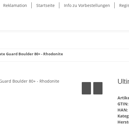
Reklamation
Startseite
Info zu Vorbestellungen
Regi
ate Guard Boulder 80+ - Rhodonite
Ult
Arti
GTIN:
HAN:
Kateg
Herste