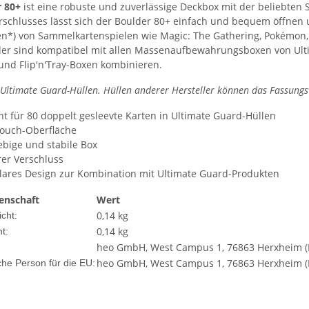
r 80+
ist eine robuste und zuverlässige Deckbox mit der beliebten 
rschlusses lässt sich der Boulder 80+ einfach und bequem öffnen un
n*) von Sammelkartenspielen wie Magic: The Gathering, Pokémon, 
der sind kompatibel mit allen Massenaufbewahrungsboxen von Ulti
und Flip'n'Tray-Boxen kombinieren.
 Ultimate Guard-Hüllen. Hüllen anderer Hersteller können das Fassung
nt für 80 doppelt gesleevte Karten in Ultimate Guard-Hüllen
Touch-Oberfläche
ebige und stabile Box
rer Verschluss
ares Design zur Kombination mit Ultimate Guard-Produkten
enschaft
Wert
0,14 kg
cht:
0,14
kg
t:
heo GmbH, West Campus 1, 76863 Herxheim (D
heo GmbH, West Campus 1, 76863 Herxheim (D
che Person für die EU: