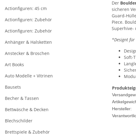
Der
Boulde
Actionfiguren: 45 cm
sicheren Ve
Guard-Hülle
Actionfiguren: Zubehör
Piece. Boul
Superhive- 
Actionfiguren: Zubehör
*Designt für
Anhänger & Halsketten
Desig
Anstecker & Broschen
Soft-
Langl
Art Books
Siche
Auto Modelle + Vitrinen
Modul
Bausets
Produkteig
Versandgewi
Becher & Tassen
Artikelgewich
Hersteller:
Bettwäsche & Decken
Verantwortli
Blechschilder
Brettspiele & Zubehör