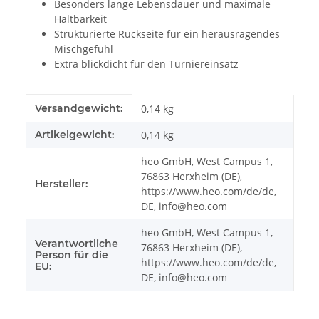
Besonders lange Lebensdauer und maximale
Haltbarkeit
Strukturierte Rückseite für ein herausragendes
Mischgefühl
Extra blickdicht für den Turniereinsatz
Produkteigenschaft
Wert
Versandgewicht:
0,14 kg
Artikelgewicht:
0,14
kg
heo GmbH, West Campus 1,
76863 Herxheim (DE),
Hersteller:
https://www.heo.com/de/de,
DE, info@heo.com
heo GmbH, West Campus 1,
Verantwortliche
76863 Herxheim (DE),
Person für die
https://www.heo.com/de/de,
EU:
DE, info@heo.com