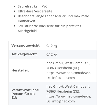
Säurefrei, kein PVC
Ultraklare Vorderseite
Besonders lange Lebensdauer und maximale
Haltbarkeit
Strukturierte Rückseite für ein perfektes
Mischgefühl
Produkteigenschaft
Wert
Versandgewicht:
0,12 kg
Artikelgewicht:
0,12
kg
heo GmbH, West Campus 1,
76863 Herxheim (DE),
Hersteller:
https://www.heo.com/de/de,
DE, info@heo.com
heo GmbH, West Campus 1,
Verantwortliche
76863 Herxheim (DE),
Person für die
https://www.heo.com/de/de,
EU:
DE, info@heo.com