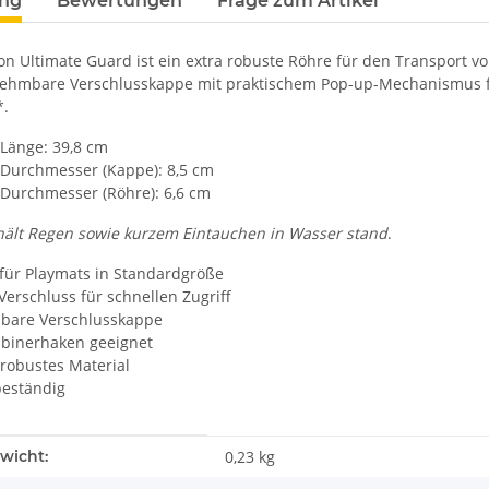
ung
Bewertungen
Frage zum Artikel
n Ultimate Guard ist ein extra robuste Röhre für den Transport v
ehmbare Verschlusskappe mit praktischem Pop-up-Mechanismus für
*.
Länge: 39,8 cm
Durchmesser (Kappe): 8,5 cm
Durchmesser (Röhre): 6,6 cm
ält Regen sowie kurzem Eintauchen in Wasser stand
.
 für Playmats in Standardgröße
erschluss für schnellen Zugriff
are Verschlusskappe
abinerhaken geeignet
 robustes Material
eständig
enschaft
wicht:
0,23 kg