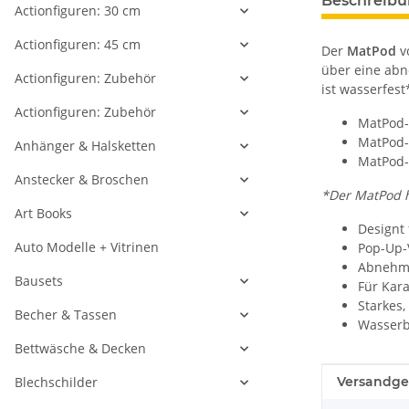
Beschreib
Actionfiguren: 30 cm
Actionfiguren: 45 cm
Der
MatPod
vo
über eine abn
Actionfiguren: Zubehör
ist wasserfest
Actionfiguren: Zubehör
MatPod-
MatPod-
Anhänger & Halsketten
MatPod-
Anstecker & Broschen
*Der MatPod h
Art Books
Designt
Auto Modelle + Vitrinen
Pop-Up-V
Abnehmb
Bausets
Für Kar
Starkes,
Becher & Tassen
Wasserb
Bettwäsche & Decken
Produkteig
Wert
Blechschilder
Versandge