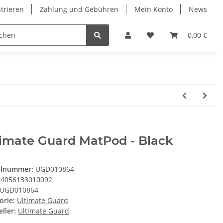
strieren
Zahlung und Gebühren
Mein Konto
News
0,00 €
timate Guard MatPod - Black
elnummer:
UGD010864
4056133010092
UGD010864
orie:
Ultimate Guard
ller:
Ultimate Guard