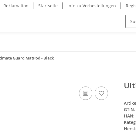
Reklamation
Startseite
Info zu Vorbestellungen
Regi
timate Guard MatPod - Black
Ul
Artik
GTIN:
HAN:
Kateg
Herste