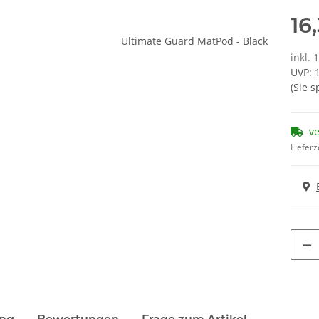
16
inkl. 
UVP
:
(Sie 
ve
Lieferz
terkarten anzeigen