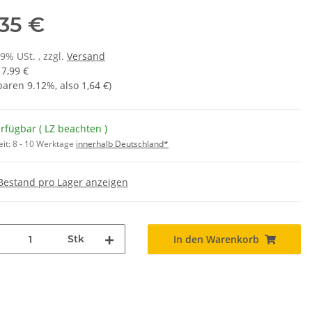
,35 €
19% USt. , zzgl.
Versand
17,99 €
sparen
9.12%
, also
1,64 €
)
rfügbar ( LZ beachten )
eit:
8 - 10 Werktage
innerhalb Deutschland*
Bestand pro Lager anzeigen
Stk
In den Warenkorb