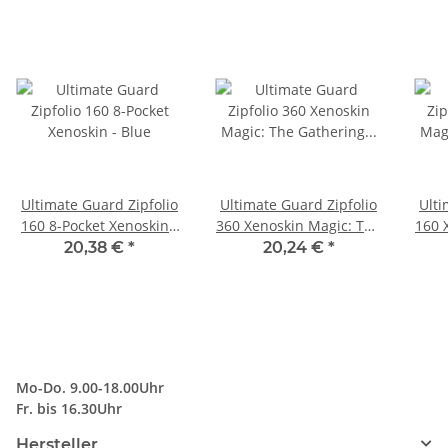
Ultimate Guard Zipfolio
Ultimate Guard Zipfolio
Ulti
160 8-Pocket Xenoskin -
360 Xenoskin Magic: The
160 
Blue
Gathering "Edge of
Gath
20,38 €
*
20,24 €
*
Eternities" - Nexus of
Las
Fate
Mo-Do. 9.00-18.00Uhr
Fr. bis 16.30Uhr
Hersteller