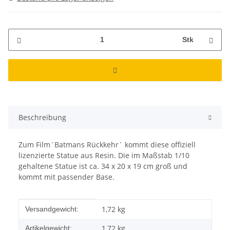
Stk
Beschreibung
Zum Film´Batmans Rückkehr´ kommt diese offiziell
lizenzierte Statue aus Resin. Die im Maßstab 1/10
gehaltene Statue ist ca. 34 x 20 x 19 cm groß und
kommt mit passender Base.
Produkteigenschaft
Wert
1,72 kg
Versandgewicht:
1,72
kg
Artikelgewicht: