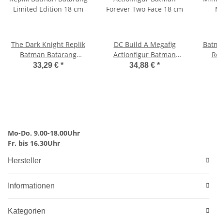
The Dark Knight Replik
DC Build A Megafig
Batm
Batman Batarang
Actionfigur Batman
R
Limited Edition 18 cm
Forever Two Face 18 cm
Mas
33,29 €
*
34,88 €
*
Ta
Mo-Do. 9.00-18.00Uhr
Fr. bis 16.30Uhr
Hersteller
Informationen
Kategorien