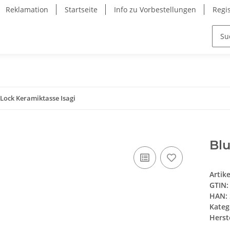
Reklamation
Startseite
Info zu Vorbestellungen
Regi
 Lock Keramiktasse Isagi
Blu
Artik
GTIN:
HAN:
Kateg
Herste