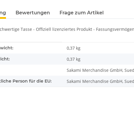
terkarten anzeigen
ung
Bewertungen
Frage zum Artikel
ochwertige Tasse - Offiziell lizenziertes Produkt - Fassungsvermögen:
enschaft
wicht:
0,37 kg
icht:
0,37
kg
Sakami Merchandise GmbH, Suedstr
liche Person für die EU:
Sakami Merchandise GmbH, Sueds