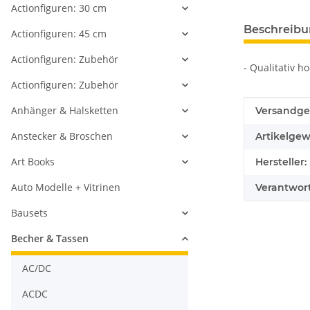
Actionfiguren: 30 cm
weitere Regis
Beschreib
Actionfiguren: 45 cm
Actionfiguren: Zubehör
- Qualitativ h
Actionfiguren: Zubehör
Produkteig
Wert
Anhänger & Halsketten
Versandge
Anstecker & Broschen
Artikelgew
Art Books
Hersteller:
Auto Modelle + Vitrinen
Verantwort
Bausets
Becher & Tassen
AC/DC
ACDC