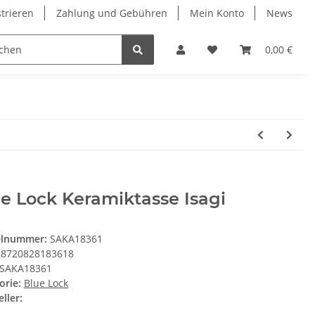
strieren
Zahlung und Gebühren
Mein Konto
News
0,00 €
e Lock Keramiktasse Isagi
elnummer:
SAKA18361
8720828183618
SAKA18361
orie:
Blue Lock
ller: