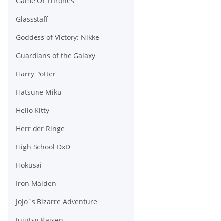
Game Of Thrones
Glassstaff
Goddess of Victory: Nikke
Guardians of the Galaxy
Harry Potter
Hatsune Miku
Hello Kitty
Herr der Ringe
High School DxD
Hokusai
Iron Maiden
JoJo´s Bizarre Adventure
Jujutsu Kaisen