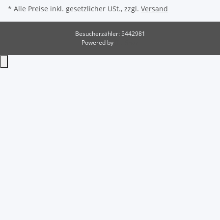
* Alle Preise inkl. gesetzlicher USt., zzgl.
Versand
Besucherzähler: 5442981
Powered by
JTL-Shop