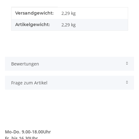
Produkteigenschaft
Wert
Versandgewicht:
2,29 kg
Artikelgewicht:
2,29
kg
Bewertungen
Frage zum Artikel
Mo-Do. 9.00-18.00Uhr
Fr. bis 16.30Uhr